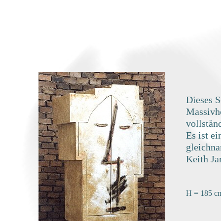
Dieses S
Massivho
vollstän
Es ist e
gleichn
Keith Jar
H = 185 