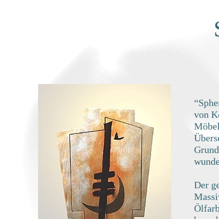
“Spher
von Ke
Möbel
Übers
Grund
wunde
Der g
Massiv
Ölfarb