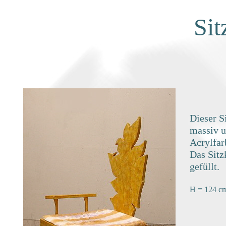
Sit
Dieser S
massiv u
Acrylfar
Das Sitz
gefüllt.
H = 124 